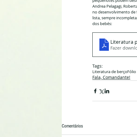
pequenotes podem desfru
Andrea Pelagagi, Robert
no desenvolvimento de fu
lista, sempre incompleta
dos bebés: 
Literatura 
Fazer downl
Tags:
Literatura de berço
Fólio
Fala, Comandante!
Comentários