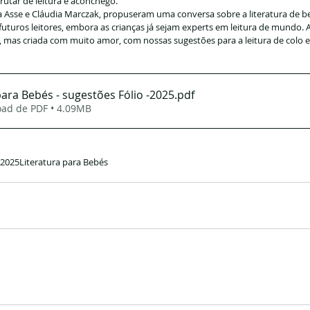
tar de leitura e aconchego. 
a Asse e Cláudia Marczak, propuseram uma conversa sobre a literatura de be
turos leitores, embora as crianças já sejam experts em leitura de mundo. 
, mas criada com muito amor, com nossas sugestões para a leitura de colo e 
para Bebés - sugestões Fólio -2025
.pdf
oad de PDF • 4.09MB
 2025
Literatura para Bebés