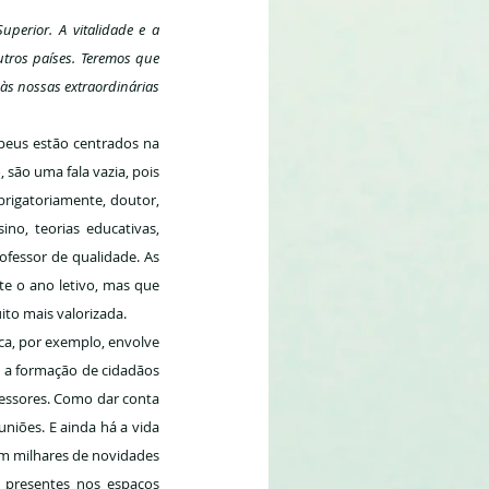
erior. A vitalidade e a 
tros países. Teremos que 
às nossas extraordinárias 
peus estão centrados na 
são uma fala vazia, pois 
brigatoriamente, doutor, 
o, teorias educativas, 
fessor de qualidade. As 
 o ano letivo, mas que 
ito mais valorizada.
ca, por exemplo, envolve 
 a formação de cidadãos 
fessores. Como dar conta 
niões. E ainda há a vida 
m milhares de novidades 
 presentes nos espaços 