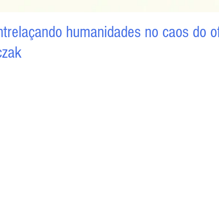
ntrelaçando humanidades no caos do ofí
czak