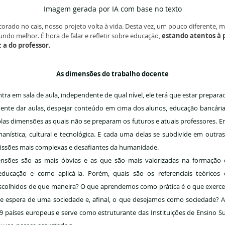
Imagem gerada por IA com base no texto
rado no cais, nosso projeto volta à vida. Desta vez, um pouco diferente, m
ndo melhor. É hora de falar e refletir sobre educação, 
estando atentos à p
a do professor.
As dimensões do trabalho docente
a em sala de aula, independente de qual nível, ele terá que estar preparad
nte dar aulas, despejar conteúdo em cima dos alunos, educação bancária, j
plas dimensões as quais não se preparam os futuros e atuais professores. 
umanística, cultural e tecnológica. E cada uma delas se subdivide em outra
issões mais complexas e desafiantes da humanidade.
nsões são as mais óbvias e as que são mais valorizadas na formação 
ducação e como aplicá-la. Porém, quais são os referenciais teóricos
 escolhidos de que maneira? O que aprendemos como prática é o que exercemo
e espera de uma sociedade e, afinal, o que desejamos como sociedade? A
 países europeus e serve como estruturante das Instituições de Ensino Su