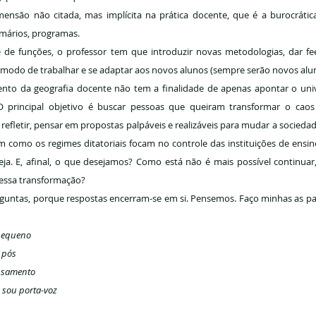
mensão não citada, mas implícita na prática docente, que é a burocrática.
sumários, programas.
de funções, o professor tem que introduzir novas metodologias, dar feed
 modo de trabalhar e se adaptar aos novos alunos (sempre serão novos alu
o da geografia docente não tem a finalidade de apenas apontar o univ
 principal objetivo é buscar pessoas que queiram transformar o caos 
refletir, pensar em propostas palpáveis e realizáveis para mudar a sociedad
 como os regimes ditatoriais focam no controle das instituições de ensino.
ja. E, afinal, o que desejamos? Como está não é mais possível continuar
 essa transformação?
guntas, porque respostas encerram-se em si. Pensemos. Faço minhas as palav
 pequeno
 pós
nsamento
 sou porta-voz