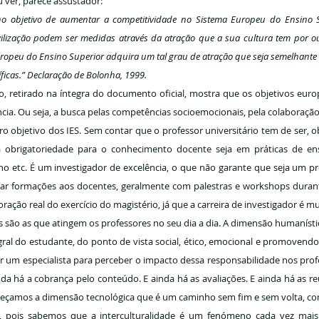
 ver, parece assustador:
no objetivo de aumentar a competitividade no Sistema Europeu do Ensino Sup
ivilização podem ser medidas através da atração que a sua cultura tem por ou
ropeu do Ensino Superior adquira um tal grau de atração que seja semelhante 
tíficas.” Declaração de Bolonha, 1999.
o, retirado na íntegra do documento oficial, mostra que os objetivos euro
ncia. Ou seja, a busca pelas competências socioemocionais, pela colaboração, 
o objetivo dos IES. Sem contar que o professor universitário tem de ser, o
rigatoriedade para o conhecimento docente seja em práticas de ensin
etc. É um investigador de excelência, o que não garante que seja um pro
ar formações aos docentes, geralmente com palestras e workshops durante
ação real do exercício do magistério, já que a carreira de investigador é mu
 são as que atingem os professores no seu dia a dia. A dimensão humanísti
ral do estudante, do ponto de vista social, ético, emocional e promovendo
ser um especialista para perceber o impacto dessa responsabilidade nos pro
da há a cobrança pelo conteúdo. E ainda há as avaliações. E ainda há as reu
queçamos a dimensão tecnológica que é um caminho sem fim e sem volta, co
al, pois sabemos que a interculturalidade é um fenómeno cada vez mais