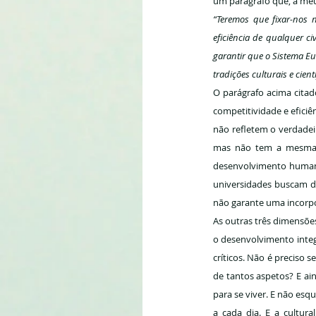
um parágrafo que, a meu
“Teremos que fixar-nos 
eficiência de qualquer c
garantir que o Sistema Eu
tradições culturais e cien
O parágrafo acima citad
competitividade e eficiê
não refletem o verdadeir
mas não tem a mesma ob
desenvolvimento humano 
universidades buscam d
não garante uma incorpor
As outras três dimensões
o desenvolvimento integ
críticos. Não é preciso 
de tantos aspetos? E ain
para se viver. E não es
a cada dia. E a cultur