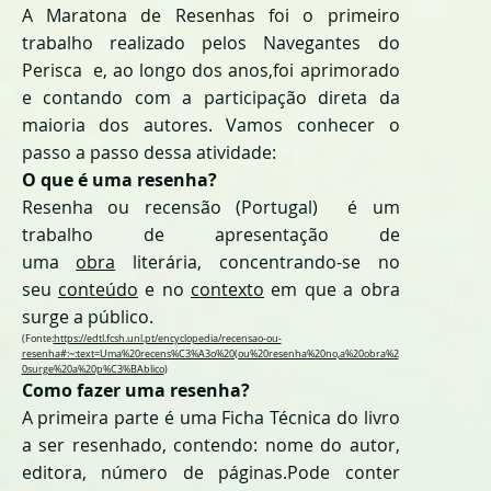
A Maratona de Resenhas foi o primeiro
trabalho realizado pelos Navegantes do
Perisca e, ao longo dos anos,foi aprimorado
e contando com a participação direta da
maioria dos autores. Vamos conhecer o
passo a passo dessa atividade:
O que é uma resenha?
Resenha ou recensão (Portugal) é um
trabalho de apresentação de
uma
obra
literária, concentrando-se no
seu
conteúdo
e no
contexto
em que a obra
surge a público.
(Fonte:
https://edtl.fcsh.unl.pt/encyclopedia/recensao-ou-
resenha#:~:text=Uma%20recens%C3%A3o%20(ou%20resenha%20no,a%20obra%2
0surge%20a%20p%C3%BAblico
)
Como fazer uma resenha?
A primeira parte é uma Ficha Técnica do livro
a ser resenhado, contendo: nome do autor,
editora, número de páginas.Pode conter